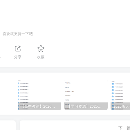
喜欢就支持一下吧
5
分享
收藏
【高中教辅】2026版天星教育高考《解题觉醒》九科全，可打印
【学习资源】2025年考研英语刘晓燕全程班
下一