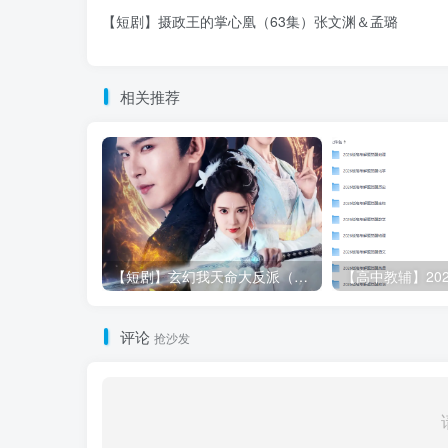
【短剧】摄政王的掌心凰（63集）张文渊＆孟璐
相关推荐
【短剧】玄幻我天命大反派（77集）胡家荣（胡一八）＆沈照程
评论
抢沙发