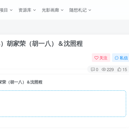
项目
资源库
光影画廊
随想札记
集）胡家荣（胡一八）＆沈照程
关注
私信
0
229
15
家荣（胡一八）＆沈照程